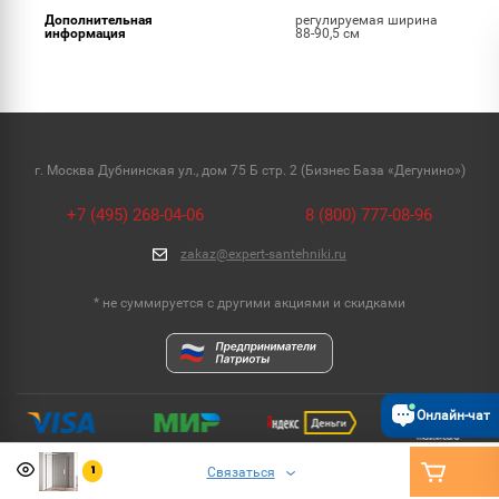
Дополнительная
регулируемая ширина
информация
88-90,5 см
г. Москва Дубнинская ул., дом 75 Б стр. 2 (Бизнес База «Дегунино»)
+7 (495) 268-04-06
8 (800) 777-08-96
zakaz@expert-santehniki.ru
* не суммируется с другими акциями и скидками
Онлайн-чат
Связаться
1