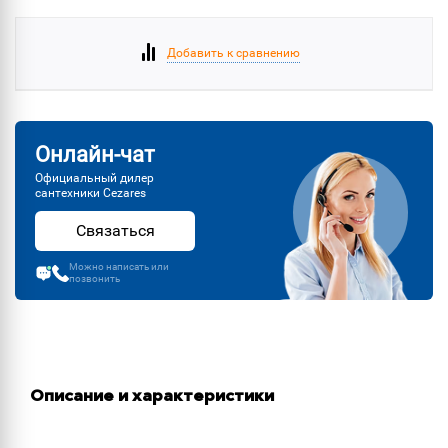
Добавить к сравнению
Онлайн-чат
Официальный дилер
сантехники Cezares
Связаться
Можно написать или
позвонить
Описание и характеристики