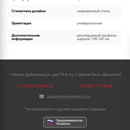
Стилистика дизайна
современный стиль
Ориентация
универсальная
Дополнительная
регулируемый профиль -
информация
ширина 138-142 см
г. Москва Дубнинская ул., дом 75 Б стр. 2 (Бизнес База «Дегунино»)
+7 (495) 268-04-06
8 (800) 777-08-96
zakaz@expert-santehniki.ru
* не суммируется с другими акциями и скидками