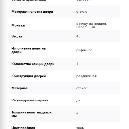
Материал полотна двери
стекло
в нишу, на поддон,
Монтаж
напольный
Вес, кг
45
Исполнение полотна
рифленое
двери
Количество секций двери
1
Конструкция дверей
раздвижная
Материал
стекло
Регулируемая ширина
да
Толщина полотна двери,
6
мм
Цвет профиля
хром