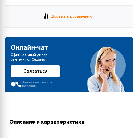
Добавить к сравнению
Онлайн-чат
Официальный дилер
сантехники Cezares
Связаться
Можно написать или
позвонить
Описание и характеристики