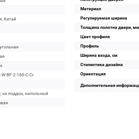
уша
Материал
Регулируемая ширина
я, Китай
Толщина полотна двери, м
Цвет профиля
Профиль
угольная
Ширина входа, см
ая
Стилистика дизайна
s
Ориентация
W-BF-2-160-C-Cr
о
Дополнительная информац
, на поддон, напольный
евая