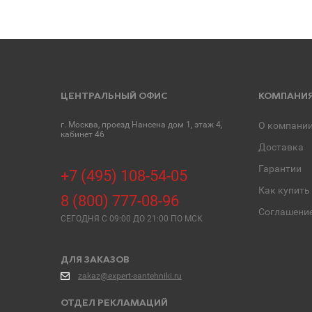
ЦЕНТРАЛЬНЫЙ ОФИС
КОМПАНИ
г. Москва, проезд Нансена дом 1, этаж 4,
О компани
кабинет 46
Доставка
Гарантии
+7 (495) 108-54-05
Как купить
8 (800) 777-08-96
Соглашени
СЕГОДНЯ C 09:00 ДО 21:00 ПО МСК
ДЛЯ ЗАКАЗОВ
zakaz@expert-santehniki.ru
ОТДЕЛ РЕКЛАМАЦИЙ