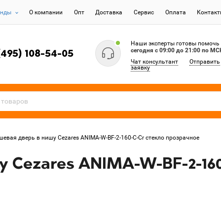
енды
О компании
Опт
Доставка
Сервис
Оплата
Контак
Наши эксперты готовы помочь
сегодня c 09:00 до 21:00 по МС
(495) 108-54-05
Чат консультант
Отправить
заявку
шевая дверь в нишу Cezares ANIMA-W-BF-2-160-C-Cr стекло прозрачное
 Cezares ANIMA-W-BF-2-160