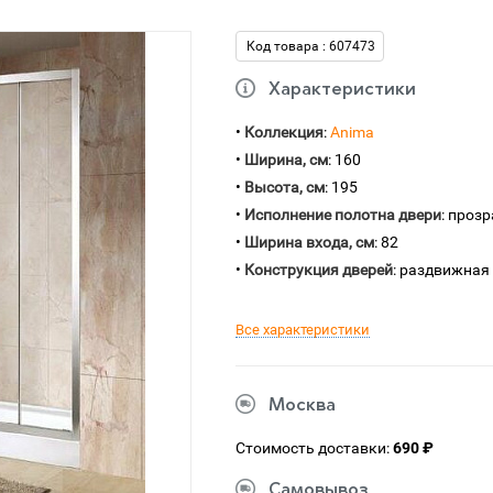
Код товара : 607473
Характеристики
•
Коллекция
:
Anima
•
Ширина, см
: 160
•
Высота, см
: 195
•
Исполнение полотна двери
: проз
•
Ширина входа, см
: 82
•
Конструкция дверей
: раздвижная
Все характеристики
Москва
Стоимость доставки:
690 ₽
Самовывоз