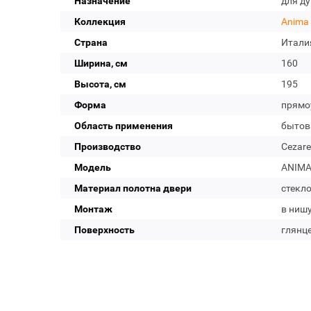
Назначение
для д
Коллекция
Anima
Страна
Итали
Ширина, см
160
Высота, см
195
Форма
прямо
Область применения
бытов
Производство
Cezare
Модель
ANIMA-
Материал полотна двери
стекл
Монтаж
в нишу
Поверхность
глянц