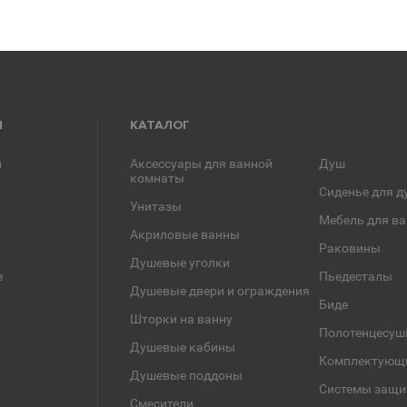
Я
КАТАЛОГ
и
Аксессуары для ванной
Душ
комнаты
Сиденье для д
Унитазы
Мебель для в
Акриловые ванны
Раковины
Душевые уголки
е
Пьедесталы
Душевые двери и ограждения
Биде
Шторки на ванну
Полотенцесуш
Душевые кабины
Комплектующ
Душевые поддоны
Системы защи
Смесители