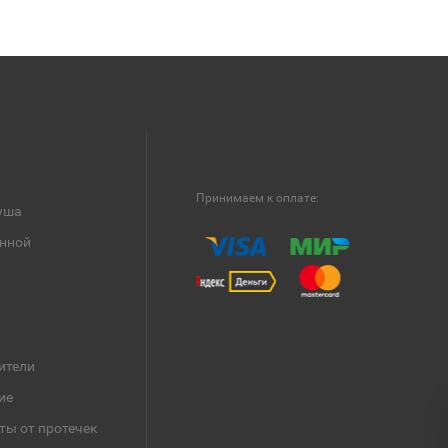
Принимаем к оплате:
уша
анной
ители
ие
ты от протечек