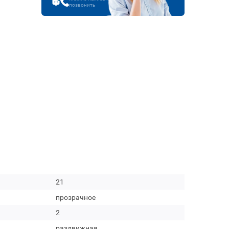
позвонить
21
прозрачное
2
раздвижная