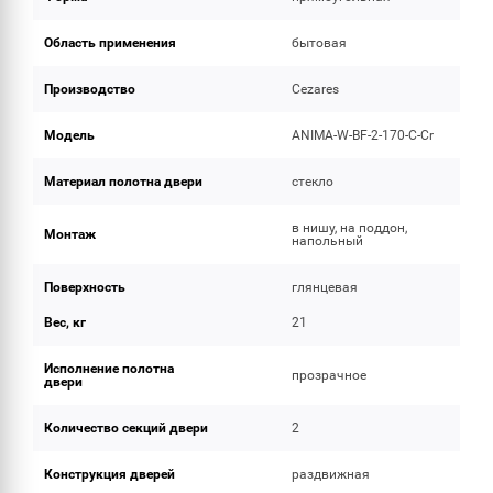
Область применения
бытовая
Производство
Cezares
Модель
ANIMA-W-BF-2-170-C-Cr
Материал полотна двери
стекло
в нишу, на поддон,
Монтаж
напольный
Поверхность
глянцевая
Вес, кг
21
Исполнение полотна
прозрачное
двери
Количество секций двери
2
Конструкция дверей
раздвижная