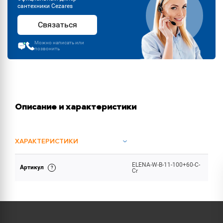
сантехники Cezares
Связаться
Можно написать или
позвонить
Описание и характеристики
ХАРАКТЕРИСТИКИ
ELENA-W-B-11-100+60-C-
Артикул
ОБЪЕМ ПОСТАВКИ
Cr