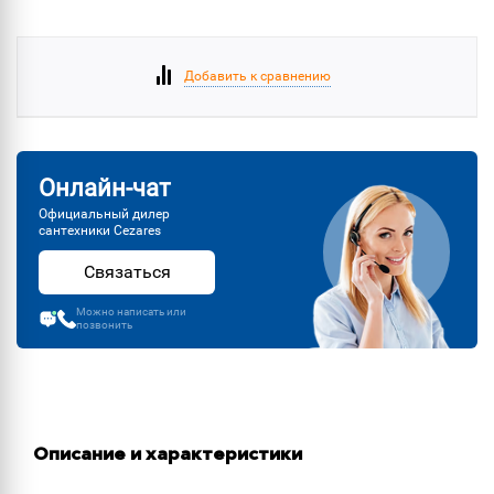
Добавить к сравнению
Онлайн-чат
Официальный дилер
сантехники Cezares
Связаться
Можно написать или
позвонить
Описание и характеристики