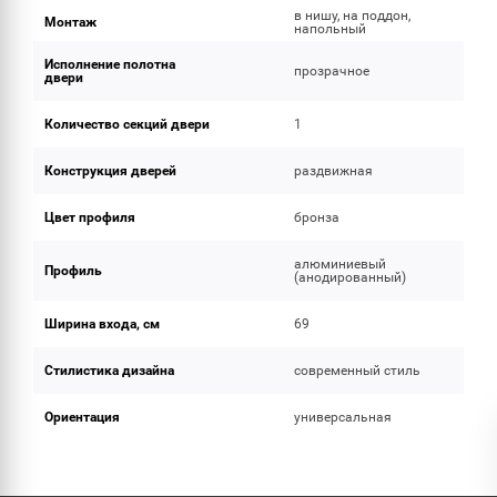
в нишу, на поддон,
Монтаж
напольный
Исполнение полотна
прозрачное
двери
Количество секций двери
1
Конструкция дверей
раздвижная
Цвет профиля
бронза
алюминиевый
Профиль
(анодированный)
Ширина входа, см
69
Стилистика дизайна
современный стиль
Ориентация
универсальная