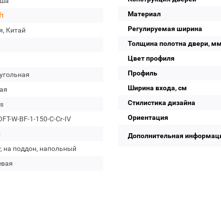
уша
Материал
ft
Регулируемая ширина
я, Китай
Толщина полотна двери, м
Цвет профиля
Профиль
угольная
Ширина входа, см
ая
Стилистика дизайна
s
Ориентация
FT-W-BF-1-150-C-Cr-IV
о
Дополнительная информац
, на поддон, напольный
евая