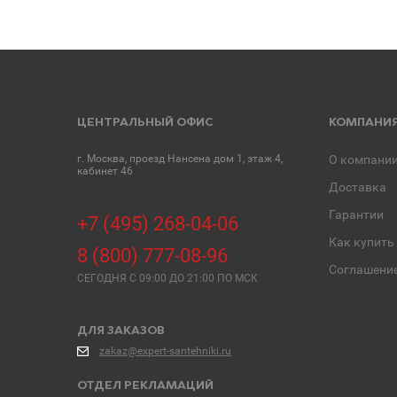
ЦЕНТРАЛЬНЫЙ ОФИС
КОМПАНИ
г. Москва, проезд Нансена дом 1, этаж 4,
О компани
кабинет 46
Доставка
Гарантии
+7 (495) 268-04-06
Как купить
8 (800) 777-08-96
Соглашени
СЕГОДНЯ C 09:00 ДО 21:00 ПО МСК
ДЛЯ ЗАКАЗОВ
zakaz@expert-santehniki.ru
ОТДЕЛ РЕКЛАМАЦИЙ