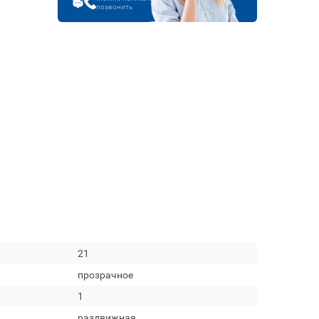
позвонить
21
прозрачное
1
раздвижная