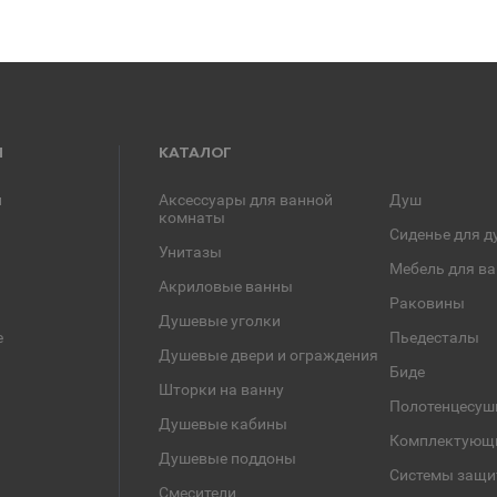
Я
КАТАЛОГ
и
Аксессуары для ванной
Душ
комнаты
Сиденье для д
Унитазы
Мебель для в
Акриловые ванны
Раковины
Душевые уголки
е
Пьедесталы
Душевые двери и ограждения
Биде
Шторки на ванну
Полотенцесуш
Душевые кабины
Комплектующ
Душевые поддоны
Системы защи
Смесители