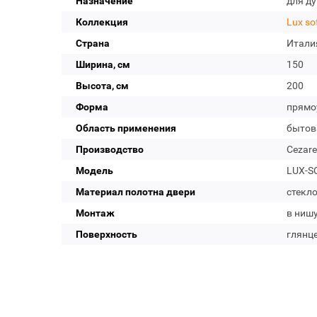
Назначение
для д
Коллекция
Lux so
Страна
Итали
Ширина, см
150
Высота, см
200
Форма
прямо
Область применения
бытов
Производство
Cezare
Модель
LUX-SO
Материал полотна двери
стекл
Монтаж
в нишу
Поверхность
глянц