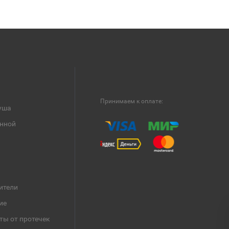
Принимаем к оплате:
уша
анной
ители
ие
ты от протечек