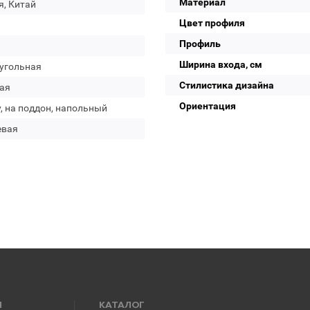
Материал
я, Китай
Цвет профиля
Профиль
Ширина входа, см
угольная
Стилистика дизайна
ая
Ориентация
, на поддон, напольный
евая
Я
КАТАЛОГ