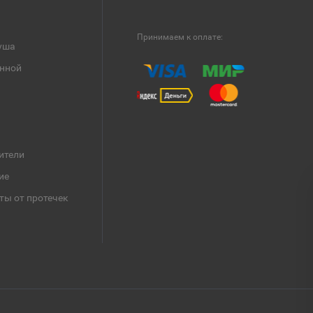
Принимаем к оплате:
уша
анной
ители
ие
ты от протечек