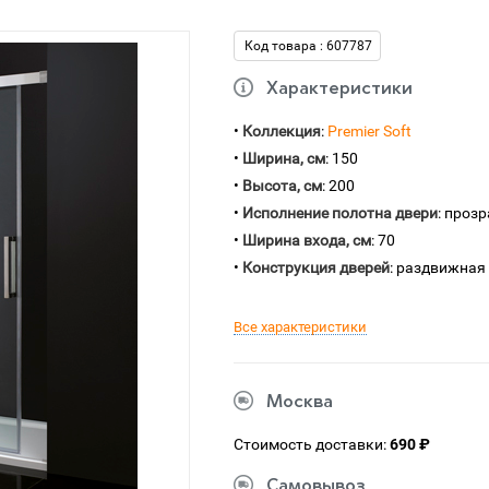
Код товара : 607787
Характеристики
•
Коллекция
:
Premier Soft
•
Ширина, см
: 150
•
Высота, см
: 200
•
Исполнение полотна двери
: проз
•
Ширина входа, см
: 70
•
Конструкция дверей
: раздвижная
Все характеристики
Москва
Стоимость доставки:
690 ₽
Самовывоз