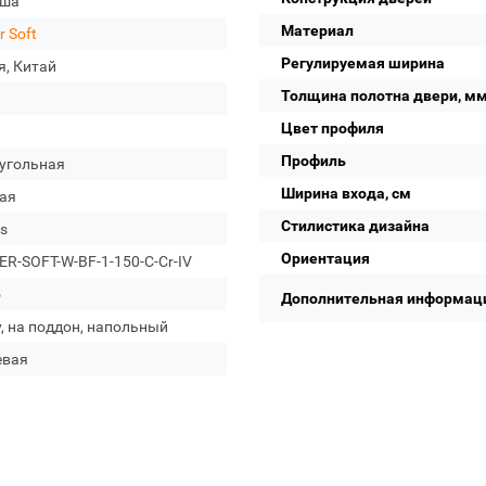
уша
Материал
r Soft
Регулируемая ширина
я, Китай
Толщина полотна двери, м
Цвет профиля
Профиль
угольная
Ширина входа, см
ая
Стилистика дизайна
s
Ориентация
R-SOFT-W-BF-1-150-C-Cr-IV
о
Дополнительная информац
, на поддон, напольный
евая