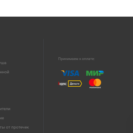
Принимаем к оплате:
уша
анной
ители
ие
ты от протечек