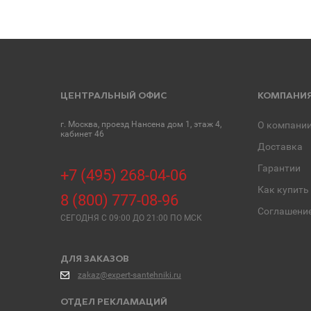
ЦЕНТРАЛЬНЫЙ ОФИС
КОМПАНИ
г. Москва, проезд Нансена дом 1, этаж 4,
О компани
кабинет 46
Доставка
Гарантии
+7 (495) 268-04-06
Как купить
8 (800) 777-08-96
Соглашени
СЕГОДНЯ C 09:00 ДО 21:00 ПО МСК
ДЛЯ ЗАКАЗОВ
zakaz@expert-santehniki.ru
ОТДЕЛ РЕКЛАМАЦИЙ