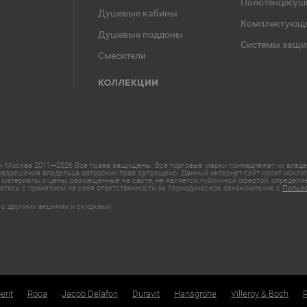
Полотенцесуш
Душевые кабины
Комплектующ
Душевые поддоны
Системы защи
Смесители
КОЛЛЕКЦИИ
 Москва 2011—2026 Все права защищены. Все торговые марки принадлежат их владел
азрешения владельца авторских прав запрещено. Данный интернет-сайт носит исклю
материалы и цены, размещенные на сайте, не является публичной офертой, определ
етесь с принятием на себя ответственности за периодическое ознакомление с
Польз
 с другими акциями и скидками
erit
Roca
Jacob Delafon
Duravit
Hansgrohe
Villeroy & Boch