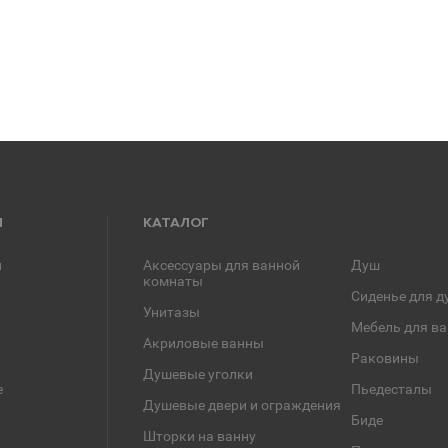
Я
КАТАЛОГ
и
Аксессуары для ванной
Душ
комнаты
Сиденье для д
Унитазы
Мебель для в
Акриловые ванны
Раковины
Душевые уголки
е
Пьедесталы
Душевые двери и ограждения
Биде
Шторки на ванну