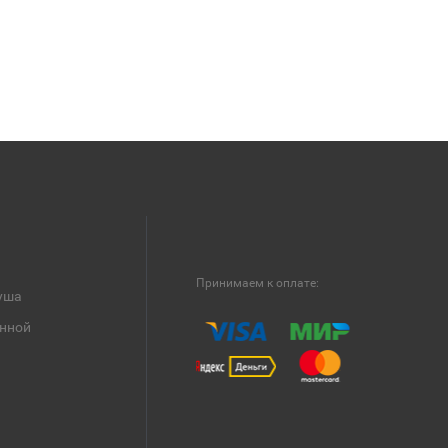
Принимаем к оплате:
уша
анной