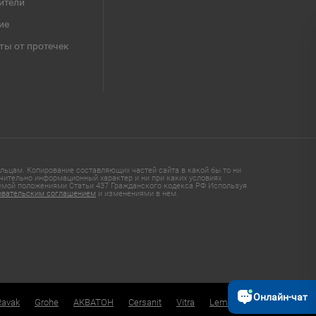
ители
ие
ты от протечек
ьцам. Копирование составляющих частей сайта в какой бы то ни
чительно информационный характер и ни при каких условиях
яемой положениями Статьи 437 Гражданского кодекса РФ Используя
овательским соглашением
и изменениями в нем.
Онлайн-чат
Ravak
Grohe
АКВАТОН
Cersanit
Vitra
Lemark