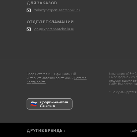
ДЛЯ ЗАКАЗОВ
zakaz@expert-santehniki.ru
ОТДЕЛ РЕКЛАМАЦИЙ
op@expert-santehniki.ru
Компания «СЭМС»
Shop-Cezares.ru - Официальный
было форме без р
интернет-магазин сантехники
Cezares
информационные 
Карта сайта
Сайт, Вы соглаша
* не суммируется
ДРУГИЕ БРЕНДЫ:
Geb