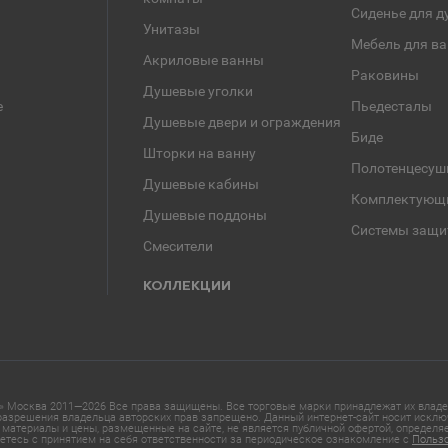
Сиденье для д
Унитазы
Мебель для в
Акриловые ванны
Раковины
Душевые уголки
е
Пьедесталы
Душевые двери и ограждения
Биде
Шторки на ванну
Полотенцесуш
Душевые кабины
Комплектующ
Душевые поддоны
Системы защи
Смесители
КОЛЛЕКЦИИ
 Москва 2011—2026 Все права защищены. Все торговые марки принадлежат их владел
азрешения владельца авторских прав запрещено. Данный интернет-сайт носит исклю
материалы и цены, размещенные на сайте, не является публичной офертой, определ
етесь с принятием на себя ответственности за периодическое ознакомление с
Польз