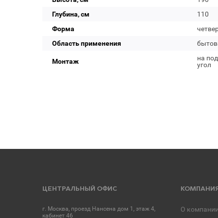
Глубина, см
110
Форма
четвер
Область применения
бытов
на под
Монтаж
угол
ЦЕНТРАЛЬНЫЙ ОФИС
КОМПАНИ
г. Москва, проезд Нансена дом 1, этаж 4,
О компани
кабинет 46