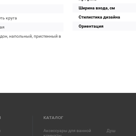
Ширина входа, см
Стилистика дизайна
ть круга
Ориентация
ая
дон, напольный, пристенный в
Я
КАТАЛОГ
и
Аксессуары для ванной
Душ
комнаты