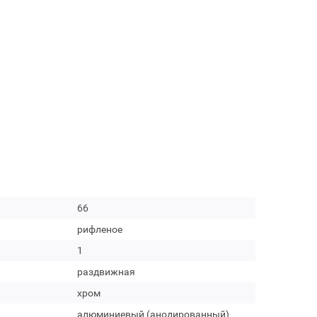
66
рифленое
1
раздвижная
хром
алюминиевый (анодированный)