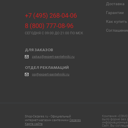
Доставка
Гарантии
+7 (495) 268-04-06
Как купить
8 (800) 777-08-96
Соглашени
СЕГОДНЯ C 09:00 ДО 21:00 ПО МСК
ДЛЯ ЗАКАЗОВ
zakaz@expert-santehniki.ru
ОТДЕЛ РЕКЛАМАЦИЙ
op@expert-santehniki.ru
Компания «СЭМС»
Shop-Cezares.ru - Официальный
было форме без р
интернет-магазин сантехники
Cezares
информационные 
Карта сайта
Сайт, Вы соглаша