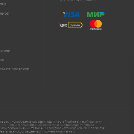
Принимаем к оплате:
уша
анной
ители
ие
ты от протечек
ьцам. Копирование составляющих частей сайта в какой бы то ни
чительно информационный характер и ни при каких условиях
яемой положениями Статьи 437 Гражданского кодекса РФ Используя
овательским соглашением
и изменениями в нем.