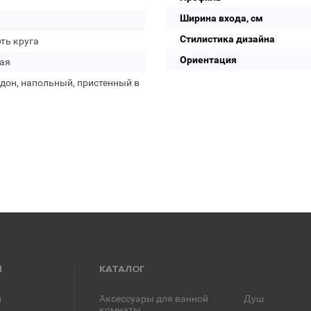
Ширина входа, см
Стилистика дизайна
ть круга
Ориентация
ая
дон, напольный, пристенный в
Я
КАТАЛОГ
и
Аксессуары для ванной
Душ
комнаты