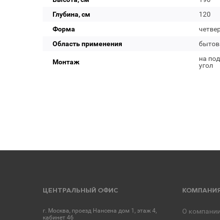
Глубина, см
120
Форма
четвер
Область применения
бытов
на под
Монтаж
угол
ЦЕНТРАЛЬНЫЙ ОФИС
КОМПАНИ
г. Москва, проезд Нансена дом 1, этаж 4,
О компани
кабинет 46