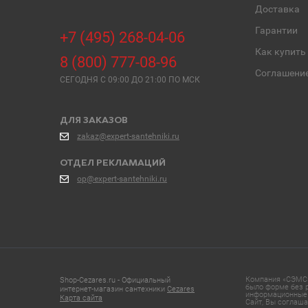
Доставка
Гарантии
+7 (495) 268-04-06
Как купить
8 (800) 777-08-96
Соглашени
СЕГОДНЯ C 09:00 ДО 21:00 ПО МСК
ДЛЯ ЗАКАЗОВ
zakaz@expert-santehniki.ru
ОТДЕЛ РЕКЛАМАЦИЙ
op@expert-santehniki.ru
Компания «СЭМС»
Shop-Cezares.ru - Официальный
было форме без р
интернет-магазин сантехники
Cezares
информационные 
Карта сайта
Сайт, Вы соглаша