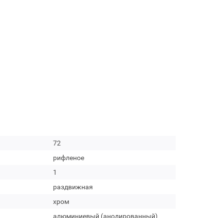
72
рифленое
1
раздвижная
хром
алюминиевый (анодированный)