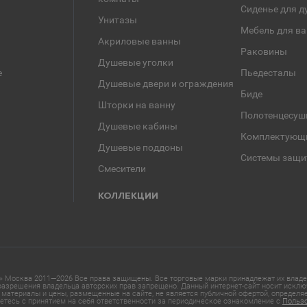
Сиденье для д
Унитазы
Мебель для в
Акриловые ванны
Раковины
Душевые уголки
е
Пьедесталы
Душевые двери и ограждения
Биде
Шторки на ванну
Полотенцесуш
Душевые кабины
Комплектующ
Душевые поддоны
Системы защи
Смесители
КОЛЛЕКЦИИ
 Москва 2011—2026 Все права защищены. Все торговые марки принадлежат их владел
азрешения владельца авторских прав запрещено. Данный интернет-сайт носит исклю
материалы и цены, размещенные на сайте, не является публичной офертой, определ
етесь с принятием на себя ответственности за периодическое ознакомление с
Польз