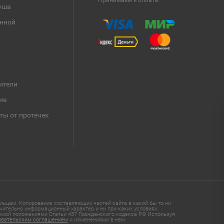
Принимаем к оплате:
уша
анной
ители
ие
ты от протечек
ьцам. Копирование составляющих частей сайта в какой бы то ни
чительно информационный характер и ни при каких условиях
яемой положениями Статьи 437 Гражданского кодекса РФ Используя
овательским соглашением
и изменениями в нем.