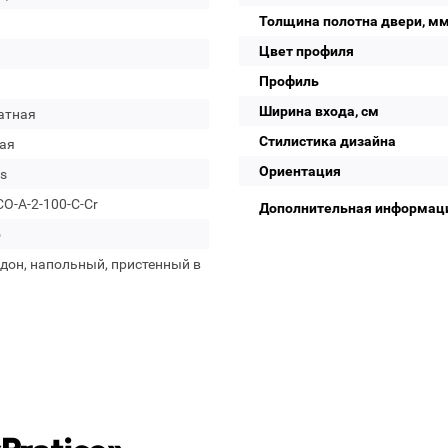
Толщина полотна двери, м
Цвет профиля
Профиль
Ширина входа, см
атная
Стилистика дизайна
ая
Ориентация
s
O-A-2-100-C-Cr
Дополнительная информац
о
дон, напольный, пристенный в