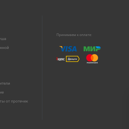
Принимаем к оплате:
уша
анной
ители
ие
ты от протечек