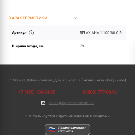
ХАРАКТЕРИСТИКИ
Артикул
RELAX-AHA-1-100/80-C-Bi
ОБЪЕМ ПОСТАВКИ (2)
Ширина входа, см
79
г. Москва Дубнинская ул., дом 75 Б стр. 2 (Бизнес База «Дегунино»)
+7 (495) 108-54-05
8 (800) 777-08-96
zakaz@expert-santehniki.ru
* не суммируется с другими акциями и скидками