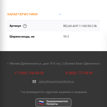
ХАРАКТЕРИСТИКИ
Артикул
RELAX-AHF-1-140/90-C-Bi
ОБЪЕМ ПОСТАВКИ (2)
Ширина входа, см
59.3
г. Москва Дубнинская ул., дом 75 Б стр. 2 (Бизнес База «Дегунино»)
+7 (495) 108-54-05
8 (800) 777-08-96
zakaz@expert-santehniki.ru
* не суммируется с другими акциями и скидками