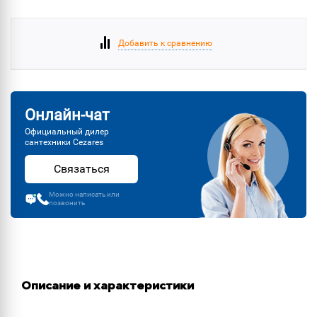
Добавить к сравнению
Онлайн-чат
Официальный дилер
сантехники Cezares
Связаться
Можно написать или
позвонить
Описание и характеристики