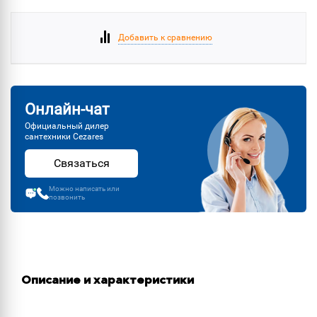
Добавить к сравнению
Онлайн-чат
Официальный дилер
сантехники Cezares
Связаться
Можно написать или
позвонить
Описание и характеристики