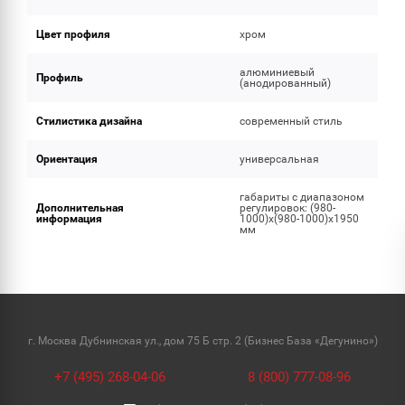
Цвет профиля
хром
алюминиевый
Профиль
(анодированный)
Стилистика дизайна
современный стиль
Ориентация
универсальная
габариты с диапазоном
Дополнительная
регулировок: (980-
информация
1000)x(980-1000)x1950
мм
г. Москва Дубнинская ул., дом 75 Б стр. 2 (Бизнес База «Дегунино»)
+7 (495) 268-04-06
8 (800) 777-08-96