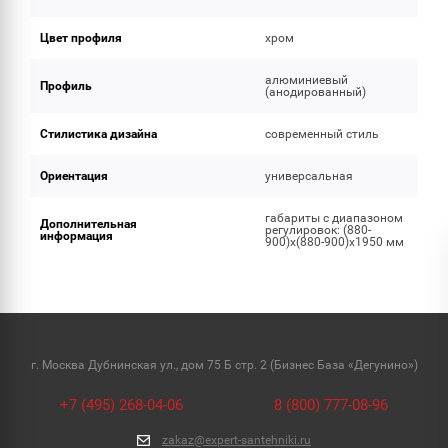
Цвет профиля
хром
алюминиевый
Профиль
(анодированный)
Стилистика дизайна
современный стиль
Ориентация
универсальная
габариты с диапазоном
Дополнительная
регулировок: (880-
информация
900)x(880-900)x1950 мм
г. Москва Дубнинская ул., дом 75 Б стр. 2 (Бизнес База «Дегунино»)
+7 (495) 268-04-06
8 (800) 777-08-96
zakaz@expert-santehniki.ru