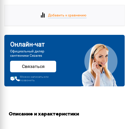
Добавить к сравнению
Онлайн-чат
Официальный дилер
сантехники Cezares
Связаться
Можно написать или
позвонить
Описание и характеристики