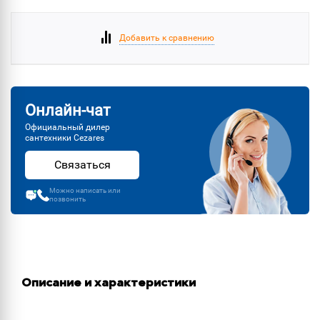
Добавить к сравнению
Онлайн-чат
Официальный дилер
сантехники Cezares
Связаться
Можно написать или
позвонить
Описание и характеристики