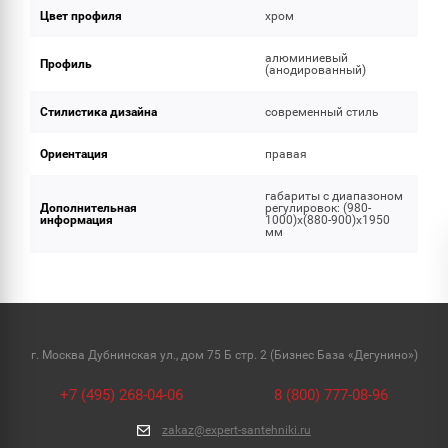
Цвет профиля
хром
алюминиевый
Профиль
(анодированный)
Стилистика дизайна
современный стиль
Ориентация
правая
габариты с диапазоном
Дополнительная
регулировок: (980-
информация
1000)x(880-900)x1950
мм
г. Москва Дубнинская ул., дом 75 Б стр. 2 (Бизнес База «Дегунино»)
+7 (495) 268-04-06
8 (800) 777-08-96
zakaz@expert-santehniki.ru