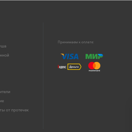
Принимаем к оплате:
уша
анной
ители
ие
ты от протечек