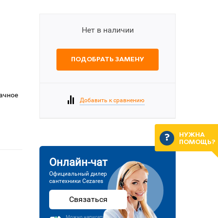
Нет в наличии
ПОДОБРАТЬ ЗАМЕНУ
рачное
Добавить к сравнению
НУЖНА
ПОМОЩЬ?
Онлайн-чат
Официальный дилер
сантехники Cezares
Связаться
Можно написать или