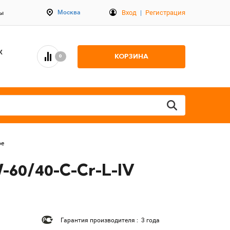
Вход
|
Регистрация
Москва
ты
К
КОРЗИНА
0
ое
60/40-C-Cr-L-IV
Гарантия производителя : 3 года