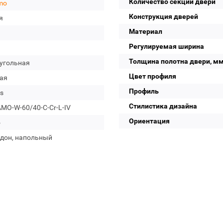
Количество секций двери
mo
Конструкция дверей
я
Материал
Регулируемая ширина
Толщина полотна двери, м
угольная
Цвет профиля
ая
Профиль
s
Стилистика дизайна
MO-W-60/40-C-Cr-L-IV
Ориентация
о
ддон, напольный