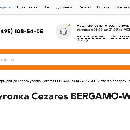
енды
О компании
Опт
Доставка
Сервис
Оплата
Контак
Наши эксперты готовы помочь
сегодня c 09:00 до 21:00 по МС
(495) 108-54-05
Чат консультант
Отправить
заявку
ерь для душевого уголка Cezares BERGAMO-W-60/40-C-Cr-L-IV стекло прозрачн
уголка Cezares BERGAMO-W-