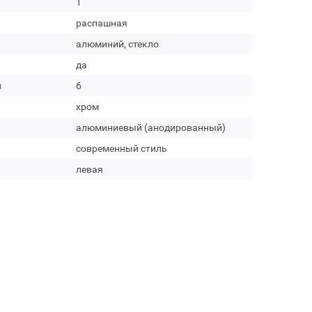
1
распашная
алюминий, стекло
да
м
6
хром
алюминиевый (анодированный)
современный стиль
левая