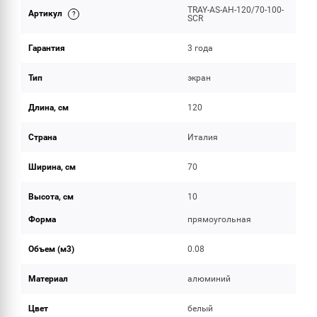
TRAY-AS-AH-120/70-100-
Артикул
ОБЪЕМ ПОСТАВКИ
SCR
Гарантия
3 года
Тип
экран
Длина, см
120
Страна
Италия
Ширина, см
70
Высота, см
10
Форма
прямоугольная
Объем (м3)
0.08
Материал
алюминий
Цвет
белый