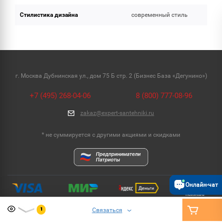
Стилистика дизайна
современный стиль
г. Москва Дубнинская ул., дом 75 Б стр. 2 (Бизнес База «Дегунино»)
+7 (495) 268-04-06
8 (800) 777-08-96
zakaz@expert-santehniki.ru
* не суммируется с другими акциями и скидками
Онлайн-чат
Связаться
1