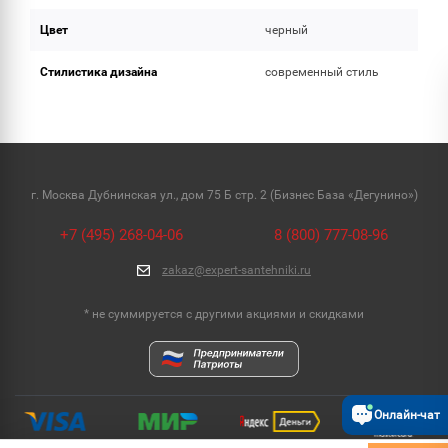
Цвет
черный
Стилистика дизайна
современный стиль
г. Москва Дубнинская ул., дом 75 Б стр. 2 (Бизнес База «Дегунино»)
+7 (495) 268-04-06
8 (800) 777-08-96
zakaz@expert-santehniki.ru
* не суммируется с другими акциями и скидками
Онлайн-чат