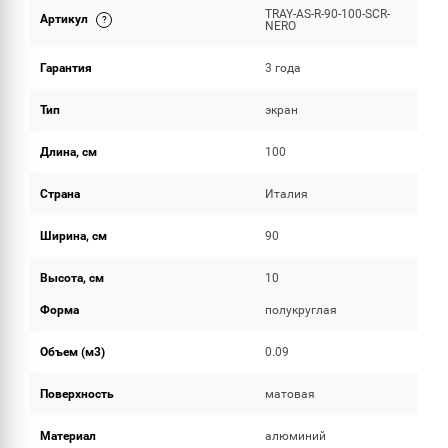
TRAY-AS-R-90-100-SCR-
Артикул
ОБЪЕМ ПОСТАВКИ
NERO
Гарантия
3 года
Тип
экран
Длина, см
100
Страна
Италия
Ширина, см
90
Высота, см
10
Форма
полукруглая
Объем (м3)
0.09
Поверхность
матовая
Материал
алюминий