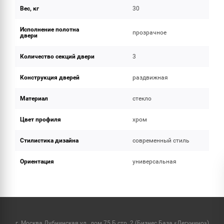
Вес, кг
30
Исполнение полотна
прозрачное
двери
Количество секций двери
3
Конструкция дверей
раздвижная
Материал
стекло
Цвет профиля
хром
Стилистика дизайна
современный стиль
Ориентация
универсальная
г. Москва Дубнинская ул., дом 75 Б стр. 2 (Бизнес База «Дегунино»)