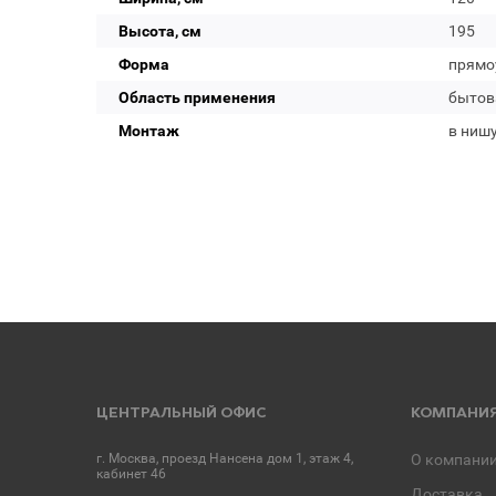
Высота, см
195
Форма
прямо
Область применения
бытов
Монтаж
в нишу
ЦЕНТРАЛЬНЫЙ ОФИС
КОМПАНИ
г. Москва, проезд Нансена дом 1, этаж 4,
О компани
кабинет 46
Доставка