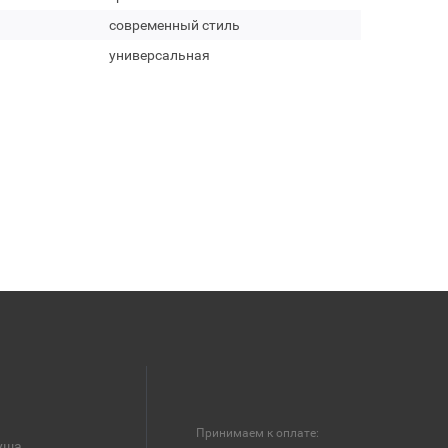
современный стиль
универсальная
Принимаем к оплате:
уша