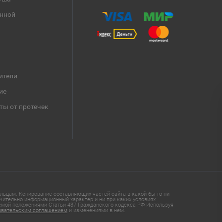
анной
ители
ие
ты от протечек
ьцам. Копирование составляющих частей сайта в какой бы то ни
чительно информационный характер и ни при каких условиях
яемой положениями Статьи 437 Гражданского кодекса РФ Используя
овательским соглашением
и изменениями в нем.