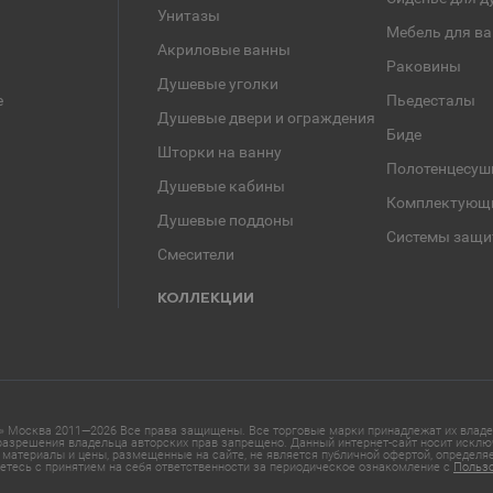
Унитазы
Мебель для в
Акриловые ванны
Раковины
Душевые уголки
е
Пьедесталы
Душевые двери и ограждения
Биде
Шторки на ванну
Полотенцесуш
Душевые кабины
Комплектующ
Душевые поддоны
Системы защи
Смесители
КОЛЛЕКЦИИ
 Москва 2011—2026 Все права защищены. Все торговые марки принадлежат их владел
азрешения владельца авторских прав запрещено. Данный интернет-сайт носит исклю
материалы и цены, размещенные на сайте, не является публичной офертой, определ
етесь с принятием на себя ответственности за периодическое ознакомление с
Польз