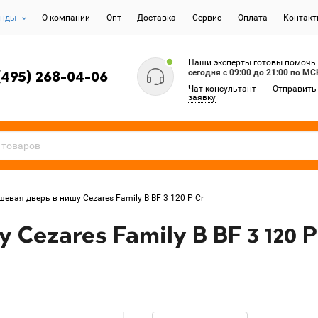
енды
О компании
Опт
Доставка
Сервис
Оплата
Контак
Наши эксперты готовы помочь
сегодня c 09:00 до 21:00 по МС
(495) 268-04-06
Чат консультант
Отправить
заявку
евая дверь в нишу Cezares Family B BF 3 120 P Cr
Cezares Family B BF 3 120 P