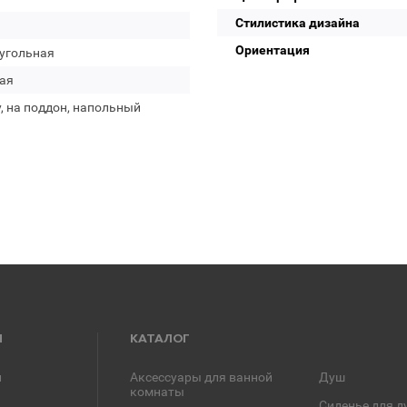
Стилистика дизайна
Ориентация
угольная
ая
, на поддон, напольный
Я
КАТАЛОГ
и
Аксессуары для ванной
Душ
комнаты
Сиденье для д