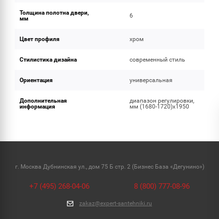
Толщина полотна двери,
6
мм
Цвет профиля
хром
Стилистика дизайна
современный стиль
Ориентация
универсальная
Дополнительная
диапазон регулировки,
информация
мм (1680-1720)х1950
г. Москва Дубнинская ул., дом 75 Б стр. 2 (Бизнес База «Дегунино»)
+7 (495) 268-04-06
8 (800) 777-08-96
zakaz@expert-santehniki.ru