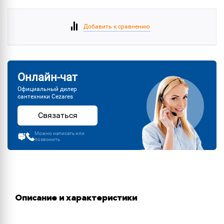
Добавить к сравнению
Онлайн-чат
Официальный дилер
сантехники Cezares
Связаться
Можно написать или
позвонить
Описание и характеристики