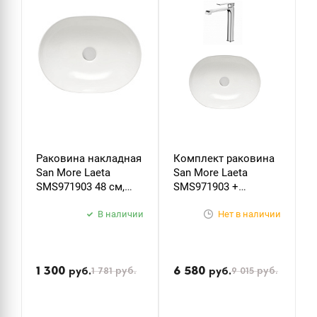
Раковина накладная
Комплект раковина
San More Laeta
San More Laeta
SMS971903 48 см,
SMS971903 +
белый
смеситель BelBagno
В наличии
Dory DOR-LMC-CRM
Нет в наличии
1 300
6 580
1 781
руб.
9 015
руб.
руб.
руб.