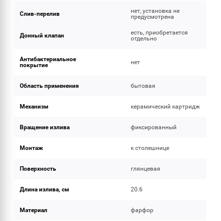
нет, установка не
Слив-перелив
предусмотрена
есть, приобретается
Донный клапан
отдельно
Антибактериальное
нет
покрытие
Область применения
бытовая
Механизм
керамический картридж
Вращение излива
фиксированный
Монтаж
к столешнице
Поверхность
глянцевая
Длина излива, см
20.6
Материал
фарфор