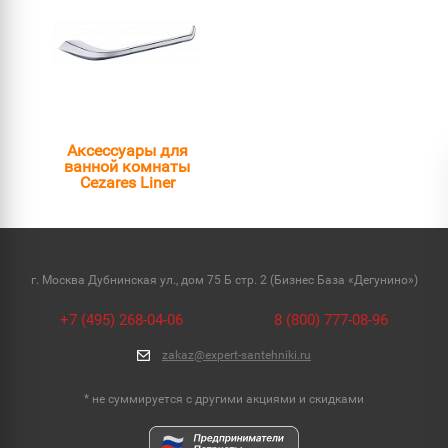
Аксессуары для
ванной комнаты
Cezares Liner
г. Москва Дубнинская ул., дом 75 Б стр. 2 (Бизнес База «Дегунино»)
+7 (495) 268-04-06
8 (800) 777-08-96
zakaz@expert-santehniki.ru
* не суммируется с другими акциями и скидками