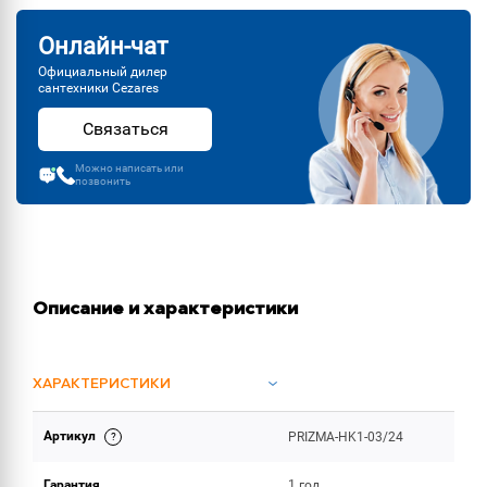
Онлайн-чат
Официальный дилер
сантехники Cezares
Связаться
Можно написать или
позвонить
Описание и характеристики
ХАРАКТЕРИСТИКИ
Артикул
PRIZMA-HK1-03/24
ОБЪЕМ ПОСТАВКИ
Гарантия
1 год