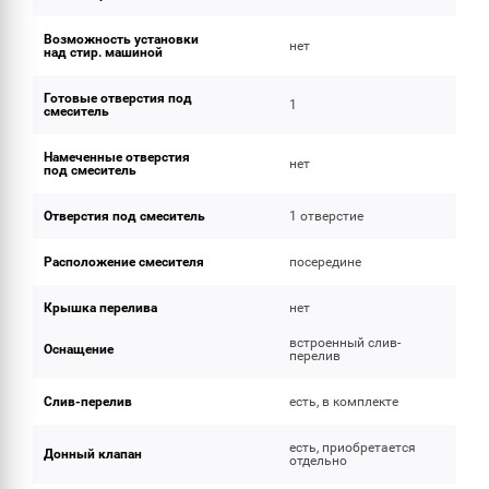
Возможность установки
нет
над стир. машиной
Готовые отверстия под
1
смеситель
Намеченные отверстия
нет
под смеситель
Отверстия под смеситель
1 отверстие
Расположение смесителя
посередине
Крышка перелива
нет
встроенный слив-
Оснащение
перелив
Слив-перелив
есть, в комплекте
есть, приобретается
Донный клапан
отдельно