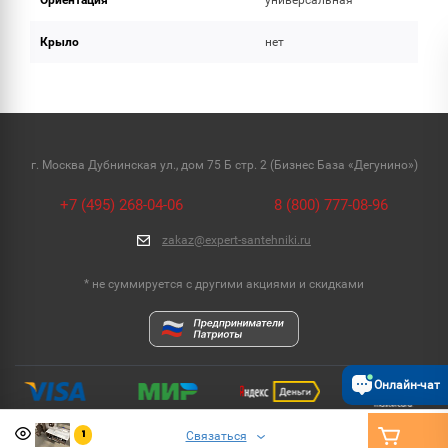
Ориентация
универсальная
Крыло
нет
г. Москва Дубнинская ул., дом 75 Б стр. 2 (Бизнес База «Дегунино»)
+7 (495) 268-04-06
8 (800) 777-08-96
zakaz@expert-santehniki.ru
* не суммируется с другими акциями и скидками
Онлайн-чат
Связаться
1