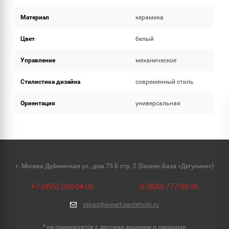
Материал
керамика
Цвет
белый
Управление
механическое
Стилистика дизайна
современный стиль
Ориентация
универсальная
г. Москва Дубнинская ул., дом 75 Б стр. 2 (Бизнес База «Дегунино»)
+7 (495) 268-04-06
8 (800) 777-08-96
zakaz@expert-santehniki.ru
* не суммируется с другими акциями и скидками