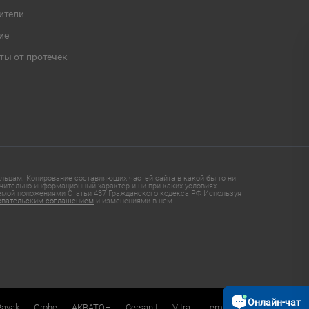
ители
ие
ты от протечек
ьцам. Копирование составляющих частей сайта в какой бы то ни
чительно информационный характер и ни при каких условиях
яемой положениями Статьи 437 Гражданского кодекса РФ Используя
овательским соглашением
и изменениями в нем.
Онлайн-чат
Ravak
Grohe
АКВАТОН
Cersanit
Vitra
Lemark