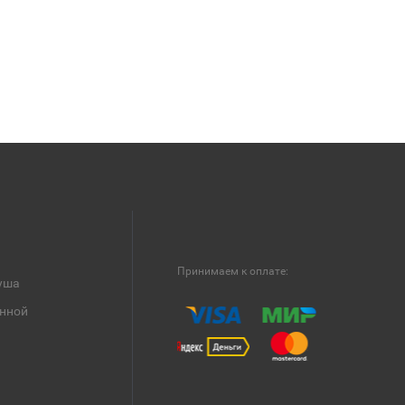
Принимаем к оплате:
уша
анной