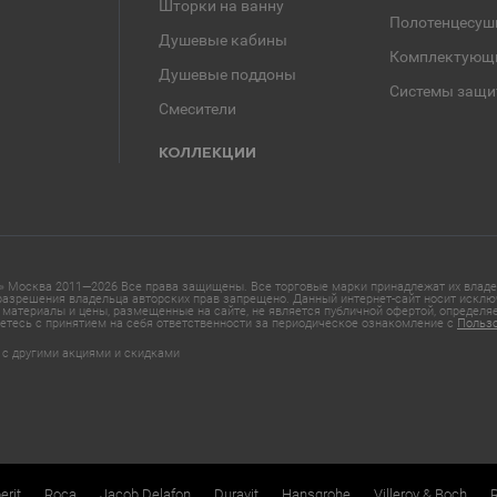
Шторки на ванну
Полотенцесуш
Душевые кабины
Комплектующ
Душевые поддоны
Системы защи
Смесители
КОЛЛЕКЦИИ
 Москва 2011—2026 Все права защищены. Все торговые марки принадлежат их владел
азрешения владельца авторских прав запрещено. Данный интернет-сайт носит исклю
материалы и цены, размещенные на сайте, не является публичной офертой, определ
етесь с принятием на себя ответственности за периодическое ознакомление с
Польз
 с другими акциями и скидками
erit
Roca
Jacob Delafon
Duravit
Hansgrohe
Villeroy & Boch