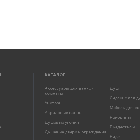
Я
КАТАЛОГ
и
Аксессуары для ванной
Душ
комнаты
Сиденье для д
Унитазы
Мебель для в
Акриловые ванны
Раковины
Душевые уголки
е
Пьедесталы
Душевые двери и ограждения
Биде