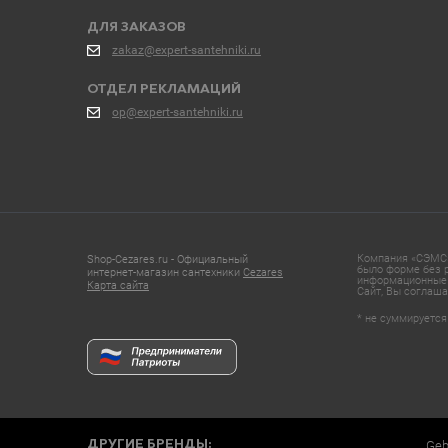
ДЛЯ ЗАКАЗОВ
zakaz@expert-santehniki.ru
ОТДЕЛ РЕКЛАМАЦИЙ
op@expert-santehniki.ru
Компания «СЭМС»
Shop-Cezares.ru - Официальный
было форме без р
интернет-магазин сантехники
Cezares
информационные 
Карта сайта
Сайт, Вы соглаша
* не суммируется
ДРУГИЕ БРЕНДЫ:
Geb