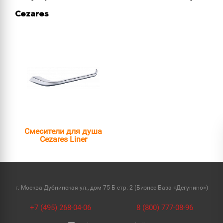
Cezares
Смесители для душа
Cezares Liner
г. Москва Дубнинская ул., дом 75 Б стр. 2 (Бизнес База «Дегунино»)
+7 (495) 268-04-06
8 (800) 777-08-96