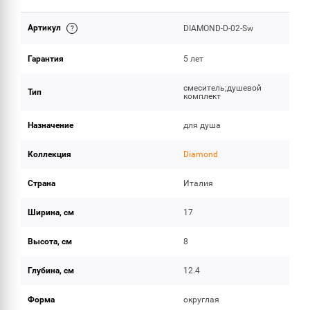
Артикул
DIAMOND-D-02-Sw
ОБЪЕМ ПОСТАВКИ
Гарантия
5 лет
смеситель;душевой
Тип
комплект
Назначение
для душа
Коллекция
Diamond
Страна
Италия
Ширина, см
17
Высота, см
8
Глубина, см
12.4
Форма
округлая