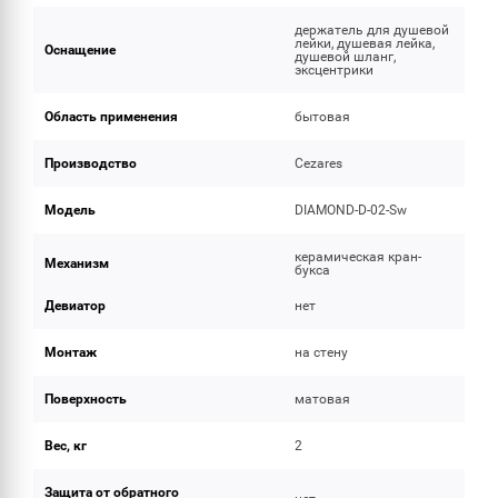
держатель для душевой
лейки, душевая лейка,
Оснащение
душевой шланг,
эксцентрики
Область применения
бытовая
Производство
Cezares
Модель
DIAMOND-D-02-Sw
керамическая кран-
Механизм
букса
Девиатор
нет
Монтаж
на стену
Поверхность
матовая
Вес, кг
2
Защита от обратного