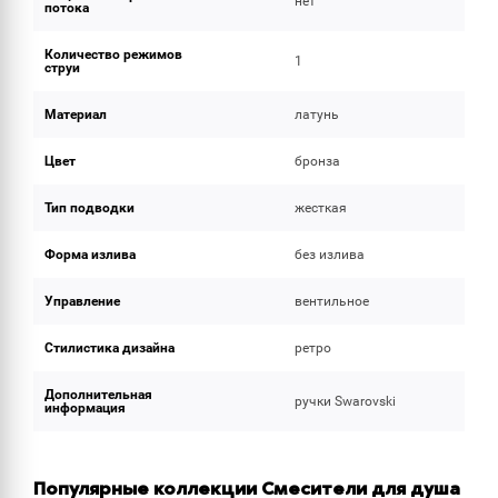
нет
потока
Количество режимов
1
струи
Материал
латунь
Цвет
бронза
Тип подводки
жесткая
Форма излива
без излива
Управление
вентильное
Стилистика дизайна
ретро
Дополнительная
ручки Swarovski
информация
Популярные коллекции Смесители для душа