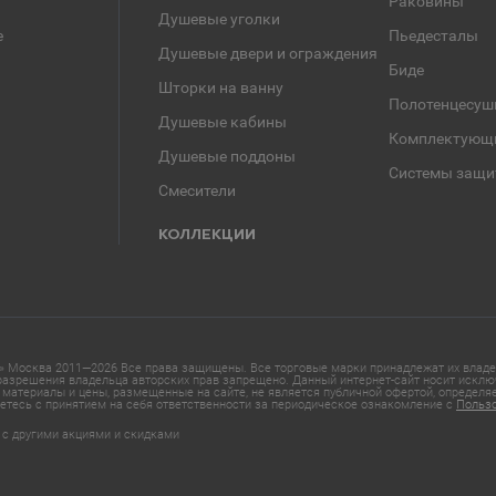
Раковины
Душевые уголки
е
Пьедесталы
Душевые двери и ограждения
Биде
Шторки на ванну
Полотенцесуш
Душевые кабины
Комплектующ
Душевые поддоны
Системы защи
Смесители
КОЛЛЕКЦИИ
 Москва 2011—2026 Все права защищены. Все торговые марки принадлежат их владел
азрешения владельца авторских прав запрещено. Данный интернет-сайт носит исклю
материалы и цены, размещенные на сайте, не является публичной офертой, определ
етесь с принятием на себя ответственности за периодическое ознакомление с
Польз
 с другими акциями и скидками