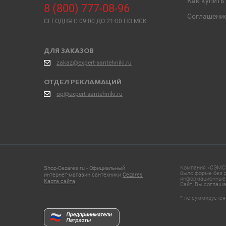
Как купить
8 (800) 777-08-96
Соглашени
СЕГОДНЯ C 09:00 ДО 21:00 ПО МСК
ДЛЯ ЗАКАЗОВ
zakaz@expert-santehniki.ru
ОТДЕЛ РЕКЛАМАЦИЙ
op@expert-santehniki.ru
Компания «СЭМС»
Shop-Cezares.ru - Официальный
было форме без р
интернет-магазин сантехники
Cezares
информационные 
Карта сайта
Сайт, Вы соглаша
* не суммируется