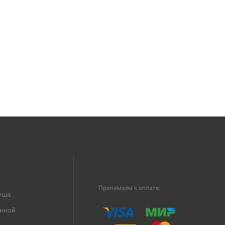
Принимаем к оплате:
уша
анной