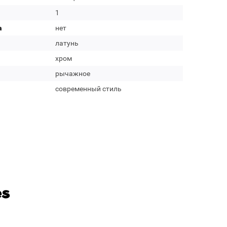
1
а
нет
латунь
хром
рычажное
современный стиль
es