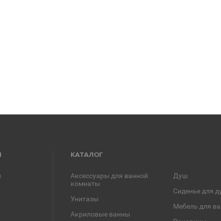
Я
КАТАЛОГ
и
Аксессуары для ванной
Душ
комнаты
Сиденье для д
Унитазы
Мебель для в
Акриловые ванны