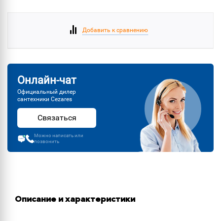
Добавить к сравнению
Онлайн-чат
Официальный дилер
сантехники Cezares
Связаться
Можно написать или
позвонить
Описание и характеристики