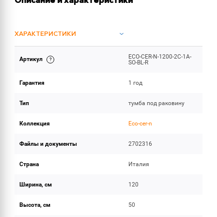
Описание и характеристики
ХАРАКТЕРИСТИКИ
ECO-CER-N-1200-2C-1A-
Артикул
ИНСТРУКЦИИ И ДОКУМЕНТАЦИЯ
SO-BL-R
Гарантия
1 год
ОБЪЕМ ПОСТАВКИ
Тип
тумба под раковину
Коллекция
Eco-cer-n
Файлы и документы
2702316
Страна
Италия
Ширина, см
120
Высота, см
50