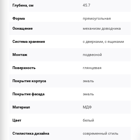
Глубина, см
45.7
Форма
прямоугольная
Оснащение
механизм доводчика
Система хранения
с дверками, с ящиками
Монтаж
подвесной
Поверхность
глянцевая
Покрытие корпуса
эмаль
Покрытие фасада
эмаль
Материал
МДФ
Цвет
белый
Стилистика дизайна
современный стиль