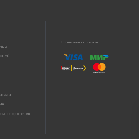
Принимаем к оплате:
уша
анной
ители
ие
ты от протечек