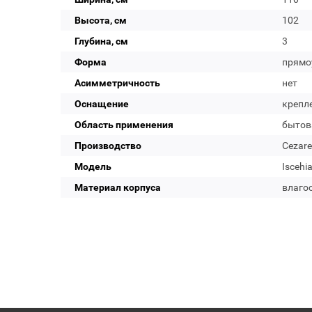
Высота, см
102
Глубина, см
3
Форма
прямо
Асимметричность
нет
Оснащение
крепл
Область применения
бытов
Производство
Cezare
Модель
Iscehi
Материал корпуса
влаго