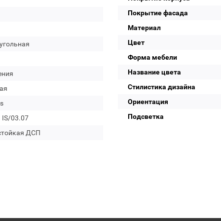
Покрытие фасада
Материал
Цвет
угольная
Форма мебели
Название цвета
ения
Стилистика дизайна
ая
Ориентация
s
Подсветка
a IS/03.07
стойкая ДСП