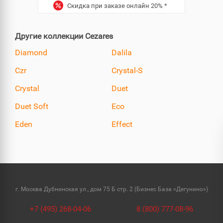
Скидка при заказе онлайн
20%
*
Другие коллекции Cezares
Diamond
Dalila
Czr
Crystal-S
Crystal
Duet
Duet Soft
Eco
Eden
Effect
г. Москва Дубнинская ул., дом 75 Б стр. 2 (Бизнес База «Дегунино»)
+7 (495) 268-04-06
8 (800) 777-08-96