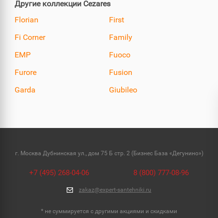
Другие коллекции Cezares
Florian
First
Fi Corner
Family
EMP
Fuoco
Furore
Fusion
Garda
Giubileo
г. Москва Дубнинская ул., дом 75 Б стр. 2 (Бизнес База «Дегунино»)
+7 (495) 268-04-06
8 (800) 777-08-96
zakaz@expert-santehniki.ru
* не суммируется с другими акциями и скидками