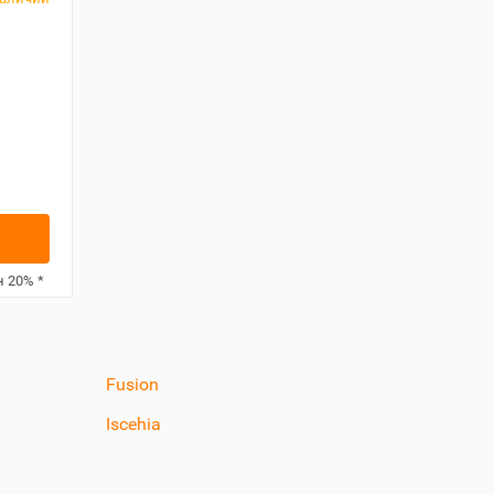
н
20%
*
Fusion
Iscehia