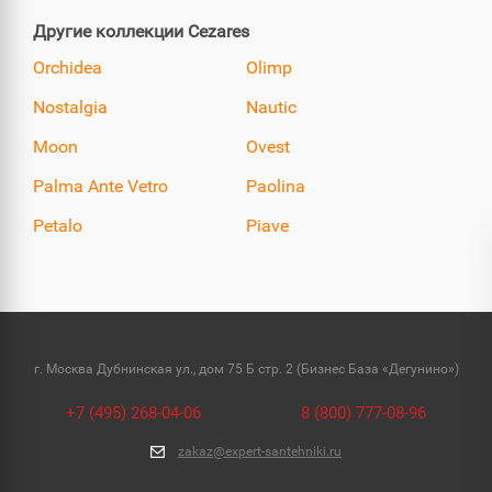
Другие коллекции Cezares
Orchidea
Olimp
Nostalgia
Nautic
Moon
Ovest
Palma Ante Vetro
Paolina
Petalo
Piave
г. Москва Дубнинская ул., дом 75 Б стр. 2 (Бизнес База «Дегунино»)
+7 (495) 268-04-06
8 (800) 777-08-96
zakaz@expert-santehniki.ru