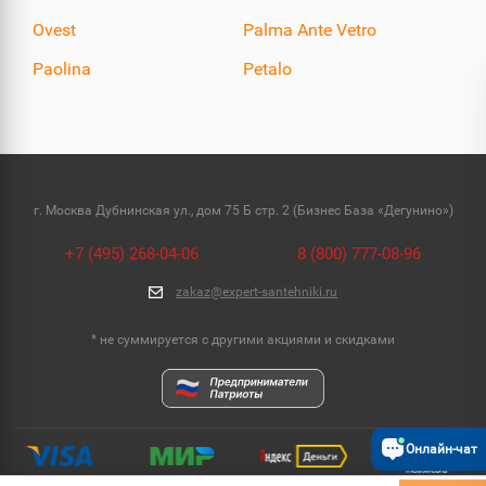
Ovest
Palma Ante Vetro
Paolina
Petalo
г. Москва Дубнинская ул., дом 75 Б стр. 2 (Бизнес База «Дегунино»)
+7 (495) 268-04-06
8 (800) 777-08-96
zakaz@expert-santehniki.ru
* не суммируется с другими акциями и скидками
Онлайн-чат