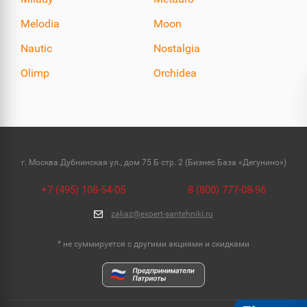
Melodia
Moon
Nautic
Nostalgia
Olimp
Orchidea
г. Москва Дубнинская ул., дом 75 Б стр. 2 (Бизнес База «Дегунино»)
+7 (495) 108-54-05
8 (800) 777-08-96
zakaz@expert-santehniki.ru
* не суммируется с другими акциями и скидками