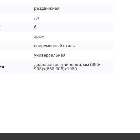
раздвижная
да
м
6
хром
современный стиль
универсальная
диапазон регулировки, мм (885-
ия
905)х(885-905)х1950