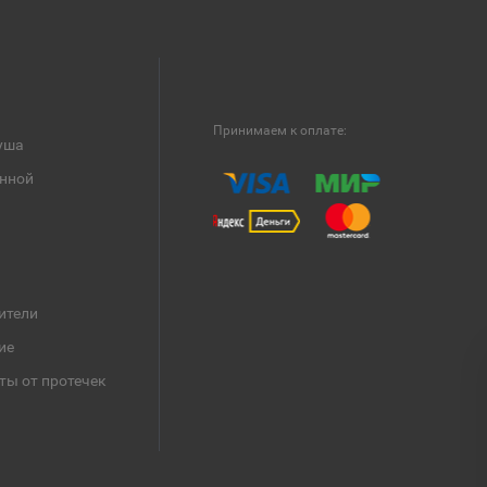
Принимаем к оплате:
уша
анной
ители
ие
ты от протечек