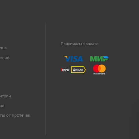
Принимаем к оплате:
уша
анной
ители
ие
ты от протечек