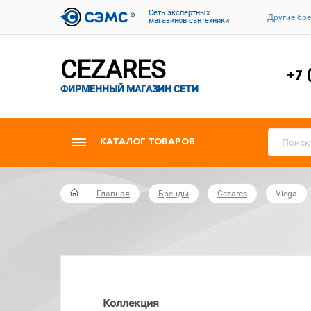
Cеть экспертных
Другие бр
магазинов сантехники
CEZARES
+7 
ФИРМЕННЫЙ МАГАЗИН СЕТИ
КАТАЛОГ ТОВАРОВ
Главная
Бренды
Cezares
Viega
Коллекция