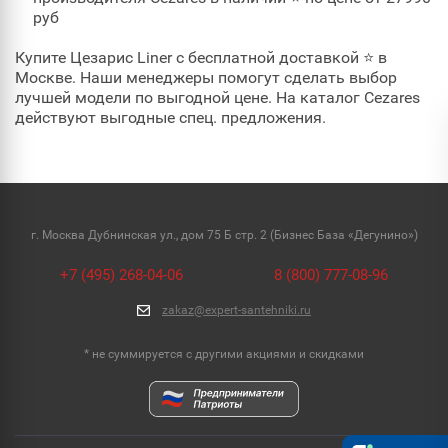
руб
Купите Цезарис Liner с бесплатной доставкой ⭐ в
Москве. Наши менеджеры помогут сделать выбор
лучшей модели по выгодной цене. На каталог Cezares
действуют выгодные спец. предложения.
г. Москва Дубнинская ул., дом 75 Б стр. 2 (Бизнес База «Дегунино»)
+7 (495) 268-04-06
8 (800) 777-08-96
zakaz@expert-santehniki.ru
* не суммируется с другими акциями и скидками