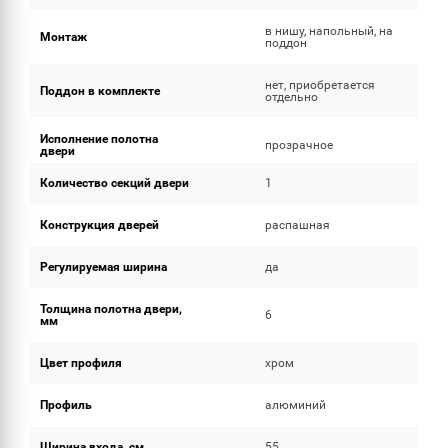
в нишу, напольный, на
Монтаж
поддон
нет, приобретается
Поддон в комплекте
отдельно
Исполнение полотна
прозрачное
двери
Количество секций двери
1
Конструкция дверей
распашная
Регулируемая ширина
да
Толщина полотна двери,
6
мм
Цвет профиля
хром
Профиль
алюминий
Ширина входа, см
55