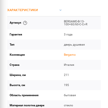
ХАРАКТЕРИСТИКИ
BERGAMO-B-13-
Артикул
ОБЪЕМ ПОСТАВКИ
100+60/60-C-Cr-R
Гарантия
3 года
Тип
дверь душевая
Коллекция
Bergamo
Страна
Италия
Ширина, см
211
Высота, см
195
Область применения
бытовая
Материал полотна двери
стекло