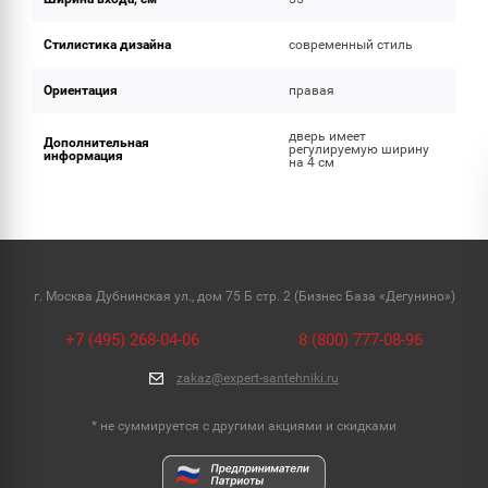
Стилистика дизайна
современный стиль
Ориентация
правая
дверь имеет
Дополнительная
регулируемую ширину
информация
на 4 см
г. Москва Дубнинская ул., дом 75 Б стр. 2 (Бизнес База «Дегунино»)
+7 (495) 268-04-06
8 (800) 777-08-96
zakaz@expert-santehniki.ru
* не суммируется с другими акциями и скидками