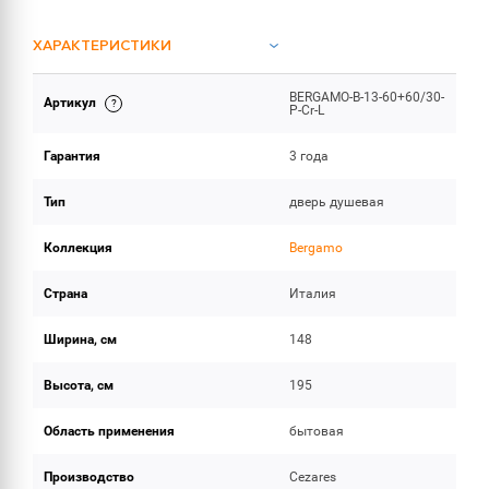
ХАРАКТЕРИСТИКИ
BERGAMO-B-13-60+60/30-
Артикул
ОБЪЕМ ПОСТАВКИ
P-Cr-L
Гарантия
3 года
Тип
дверь душевая
Коллекция
Bergamo
Страна
Италия
Ширина, см
148
Высота, см
195
Область применения
бытовая
Производство
Cezares