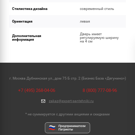
Стилистика дизайна
современный стиль
Ориентация
левая
Дверь имеет
Дополнительная
регулируемую ширину
информация
на 4 см
г. Москва Дубнинская ул., дом 75 Б стр. 2 (Бизнес База «Дегунино»)
+7 (495) 268-04-06
8 (800) 777-08-96
zakaz@expert-santehniki.ru
* не суммируется с другими акциями и скидками