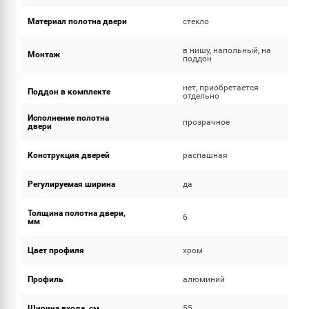
Материал полотна двери
стекло
в нишу, напольный, на
Монтаж
поддон
нет, приобретается
Поддон в комплекте
отдельно
Исполнение полотна
прозрачное
двери
Конструкция дверей
распашная
Регулируемая ширина
да
Толщина полотна двери,
6
мм
Цвет профиля
хром
Профиль
алюминий
Ширина входа, см
55