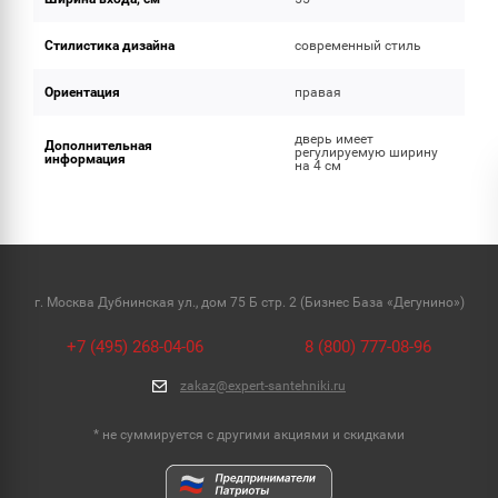
Стилистика дизайна
современный стиль
Ориентация
правая
дверь имеет
Дополнительная
регулируемую ширину
информация
на 4 см
г. Москва Дубнинская ул., дом 75 Б стр. 2 (Бизнес База «Дегунино»)
+7 (495) 268-04-06
8 (800) 777-08-96
zakaz@expert-santehniki.ru
* не суммируется с другими акциями и скидками