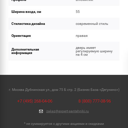
Ширина входа, см
55
Стилистика дизайна
современный стиль
Ориентация
правая
дверь имеет
Дополнительная
регулируемую ширину
информация
на 4 см
г. Москва Дубнинская ул., дом 75 Б стр. 2 (Бизнес База «Дегунино»)
+7 (495) 268-04-06
8 (800) 777-08-96
zakaz@expert-santehniki.ru
* не суммируется с другими акциями и скидками