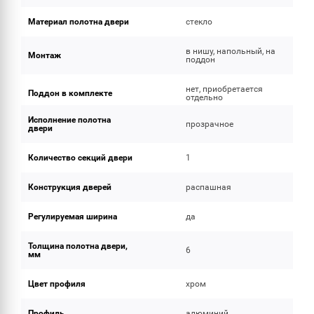
Материал полотна двери
стекло
в нишу, напольный, на
Монтаж
поддон
нет, приобретается
Поддон в комплекте
отдельно
Исполнение полотна
прозрачное
двери
Количество секций двери
1
Конструкция дверей
распашная
Регулируемая ширина
да
Толщина полотна двери,
6
мм
Цвет профиля
хром
Профиль
алюминий