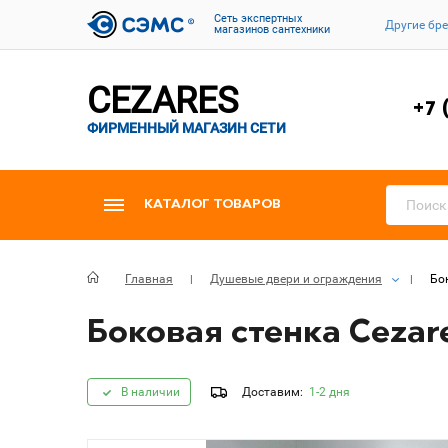
Cеть экспертных
Другие бр
магазинов сантехники
CEZARES
+7 
ФИРМЕННЫЙ МАГАЗИН СЕТИ
КАТАЛОГ ТОВАРОВ
Главная
Душевые двери и ограждения
Бок
Боковая стенка Cezare
В наличии
Доставим:
1-2 дня