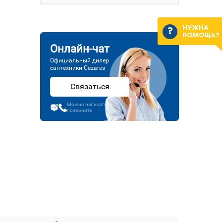
НУЖНА
ПОМОЩЬ?
Онлайн-чат
Официальный дилер
сантехники Cezares
Связаться
Можно написать или
позвонить