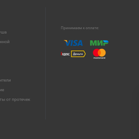
Принимаем к оплате:
уша
анной
ители
ие
ты от протечек