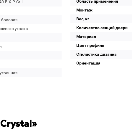
Область применения
40-FIX-P-Cr-L
Монтаж
Вес, кг
а боковая
Количество секций двери
ушевого уголка
Материал
l
Цвет профиля
я
Стилистика дизайна
Ориентация
угольная
Crystal»