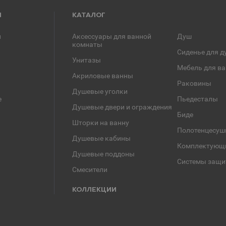
Я
КАТАЛОГ
и
Аксессуары для ванной
Душ
комнаты
Сиденье для д
Унитазы
Мебель для в
Акриловые ванны
Раковины
Душевые уголки
е
Пьедесталы
Душевые двери и ограждения
Биде
Шторки на ванну
Полотенцесуш
Душевые кабины
Комплектующ
Душевые поддоны
Системы защи
Смесители
КОЛЛЕКЦИИ